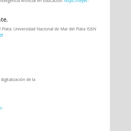
eligencia Artificial en Educación.
https://teyet-
te.
el Plata: Universidad Nacional de Mar del Plata ISBN
df
igitalización de la
p-