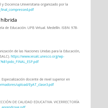
al y Docencia Universitaria organizado por la
_final_compressed.pdf
 híbrida
uela de Educación. UPB Virtual. Medellín. ISBN: 978-
Organización de las Naciones Unidas para la Educación,
IESALC).
https://www.iesalc.unesco.org/wp-
CC%81pido_FINAL_ESP.pdf
, Especialización docente de nivel superior en
-formadores/upload/EyAT_clase3.pdf
IRECCIÓN DE CALIDAD EDUCATIVA. VICERRECTORÍA
_aprendizaje.pdf