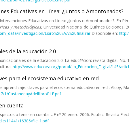
ones Educativas en Línea: ¿Juntos o Amontonados?
Intervenciones Educativas en Línea: ¿Juntos o Amontonados?. En Pére
óricas y metodológicas
, Universidad Nacional de Quilmes Ediciones, 
Disponible en:
http:
s/com_data/investigacion/Libro%20EVA%20final.rar
es de la educación 2.0
unicacionales de la educación 2.0. La educ@cion: revista digital. No.
ultura.
http://www.educoea.org/portal/La_Educacion_Digital/145/artic
ves para el ecosistema educativo en red
de aprendizaje: claves para el ecosistema educativo en red . Alcoy, Mar
27/1/CastanedayAdelllibroPLE.pdf
 en cuenta
: aspectos a tener en cuenta. UE nº 20 enero 2006. Edutec. Revista Ele
ndle/11441/16386/file_1.pdf