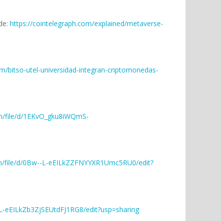
 de:
https://cointelegraph.com/explained/metaverse-
om/bitso-utel-universidad-integran-criptomonedas-
com/file/d/1EKvO_gku8iWQmS-
com/file/d/0Bw--L-eEILkZZFNYYXR1Umc5RU0/edit?
--L-eEILkZb3ZjSEUtdFJ1RG8/edit?usp=sharing