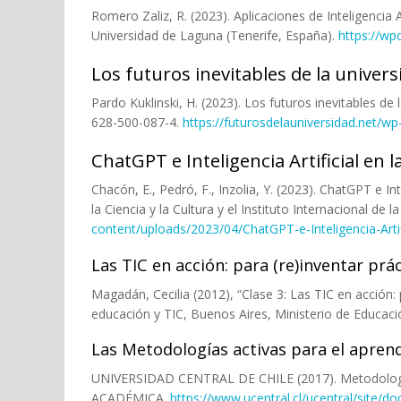
Romero Zaliz, R. (2023). Aplicaciones de Inteligencia 
Universidad de Laguna (Tenerife, España).
https://wp
Los futuros inevitables de la univers
Pardo Kuklinski, H. (2023). Los futuros inevitables de
628-500-087-4.
https://futurosdelauniversidad.net/
ChatGPT e Inteligencia Artificial en 
Chacón, E., Pedró, F., Inzolia, Y. (2023). ChatGPT e In
la Ciencia y la Cultura y el Instituto Internacional d
content/uploads/2023/04/ChatGPT-e-Inteligencia-Ar
Las TIC en acción: para (re)inventar prác
Magadán, Cecilia (2012), “Clase 3: Las TIC en acción: 
educación y TIC, Buenos Aires, Ministerio de Educaci
Las Metodologías activas para el apren
UNIVERSIDAD CENTRAL DE CHILE (2017). Metodolo
ACADÉMICA.
https://www.ucentral.cl/ucentral/site