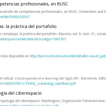
mpetencias profesionales, en RUSC
: desarrollo de competencias profesionales, en RUSC. Universities and
iewFile/50982/53307
: la práctica del portafolio
complejas: la práctica del portafolio. Educere, vol. 9, núm. 31, octu
t.unirioja.es/servlet/articulo?codigo=1983767
n line disponible en
http://leer.es/recursos/escribir/detalle/-/asset_
n virtual.
Construyendo el e-learning del siglo XXI
- Barcelona, Edito
m/10609/9781/1/TRIPA__e-learning_castellano.pdf
ogía del ciberespacio
 antropología del ciberespacio. Washington, Organización Panamericana
uments/pdf/es/inteligenciaColectiva.pdf