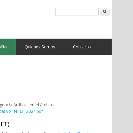
Buscar
afía
Quienes Somos
Contacto
encia Artificial en el ámbito
cativo-INTEF_2024.pdf
&ET)