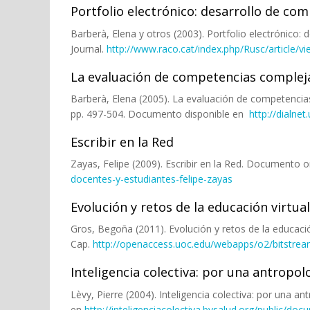
Portfolio electrónico: desarrollo de co
Barberà, Elena y otros (2003). Portfolio electrónico
Journal.
http://www.raco.cat/index.php/Rusc/article/v
La evaluación de competencias complejas
Barberà, Elena (2005). La evaluación de competencias 
pp. 497-504. Documento disponible en
http://dialne
Escribir en la Red
Zayas, Felipe (2009). Escribir en la Red. Documento o
docentes-y-estudiantes-felipe-zayas
Evolución y retos de la educación virtual
Gros, Begoña (2011). Evolución y retos de la educació
Cap.
http://openaccess.uoc.edu/webapps/o2/bitstrea
Inteligencia colectiva: por una antropol
Lèvy, Pierre (2004). Inteligencia colectiva: por una
en
http://inteligenciacolectiva.bvsalud.org/public/doc