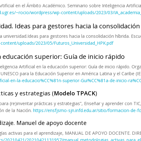
Artificial en el Ámbito Académico. Seminario sobre Inteligencia Artifici
d.ugr.es/~rocio/wordpress/wp-content/uploads/2023/03/IA_academia
idad. Ideas para gestores hacia la consolidación
 la universidad.Ideas para gestores hacia la consolidación híbrida. Esc
wp-content/uploads/2023/05/Futuros_Universidad_HPK.pdf
la educación superior: Guía de inicio rápido
teligencia Artificial en la educación superior: Guía de inicio rápido. 
e la UNESCO para la Educación Superior en América Latina y el Caribe (
tificial-en-la-educacio%CC%81n-superior-Gui%CC%81a-de-inicio-ra%
ticas y estrategias (
Modelo TPACK
)
para (re)inventar prácticas y estrategias”, Enseñar y aprender con TIC
ón de la Nación.
https://ensfjsmo-sjn.infd.edu.ar/sitio/formacion-de
dizaje. Manuel de apoyo docente
gías activas para el aprendizaje, MANUAL DE APOYO DOCENTE. D
/docs/20210421/20210421131957/manual_metodologias_activas_para_el