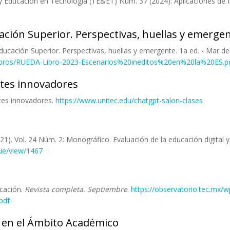
Educación en Tecnología (TE&ET) Núm. 37 (2024): Aplicaciones de Int
cación Superior. Perspectivas, huellas y emergen
 Educación Superior. Perspectivas, huellas y emergente. 1a ed. - Mar d
s/Libros/RUEDA-Libro-2023-Escenarios%20ineditos%20en%20la%20ES.p
ntes innovadores
tes innovadores.
https://www.unitec.edu/chatgpt-salon-clases
). Vol. 24 Núm. 2: Monográfico. Evaluación de la educación digital y d
sue/view/1467
icación.
Revista completa. Septiembre
.
https://observatorio.tec.mx/w
pdf
al en el Ámbito Académico